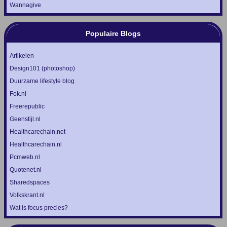
Wannagive
Populaire Blogs
Artikelen
Design101 (photoshop)
Duurzame lifestyle blog
Fok.nl
Freerepublic
Geenstijl.nl
Healthcarechain.net
Healthcarechain.nl
Pcmweb.nl
Quotenet.nl
Sharedspaces
Volkskrant.nl
Wat is focus precies?